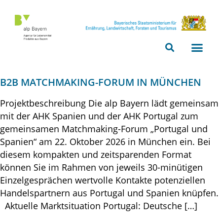
Bitte
beachten
Sie,
dass
diese
Seite
B2B MATCHMAKING-FORUM IN MÜNCHEN
ein
Zugänglichkeitssystem
Projektbeschreibung Die alp Bayern lädt gemeinsam
verwendet.
mit der AHK Spanien und der AHK Portugal zum
gemeinsamen Matchmaking-Forum „Portugal und
Spanien“ am 22. Oktober 2026 in München ein. Bei
diesem kompakten und zeitsparenden Format
können Sie im Rahmen von jeweils 30-minütigen
Einzelgesprächen wertvolle Kontakte potenziellen
Handelspartnern aus Portugal und Spanien knüpfen.
Aktuelle Marktsituation Portugal: Deutsche […]