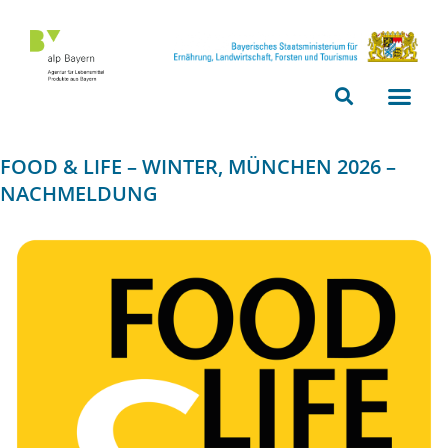
Bitte
beachten
Sie,
dass
diese
Seite
FOOD & LIFE – WINTER, MÜNCHEN 2026 –
ein
NACHMELDUNG
Zugänglichkeitssystem
verwendet.