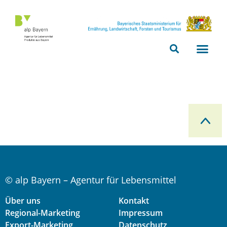
Bitte
beachten
Sie,
dass
diese
Seite
ein
Zugänglichkeitssystem
verwendet.
© alp Bayern – Agentur für Lebensmittel
Über uns
Kontakt
Regional-Marketing
Impressum
Export-Marketing
Datenschutz