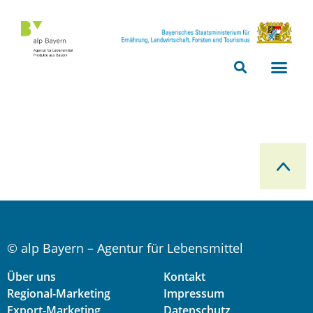
Bitte
beachten
Sie,
dass
diese
Seite
ein
Zugänglichkeitssystem
verwendet.
© alp Bayern – Agentur für Lebensmittel
Über uns
Kontakt
Regional-Marketing
Impressum
Export-Marketing
Datenschutz