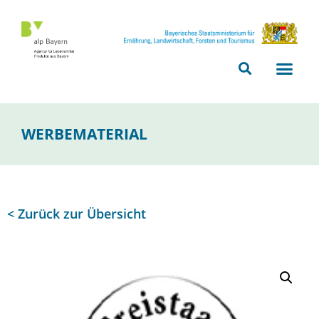
Bitte
beachten
Sie,
dass
diese
Seite
ein
WERBEMATERIAL
Zugänglichkeitssystem
verwendet.
< Zurück zur Übersicht