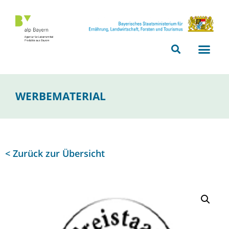
Bitte
beachten
Sie,
dass
diese
Seite
ein
WERBEMATERIAL
Zugänglichkeitssystem
verwendet.
< Zurück zur Übersicht