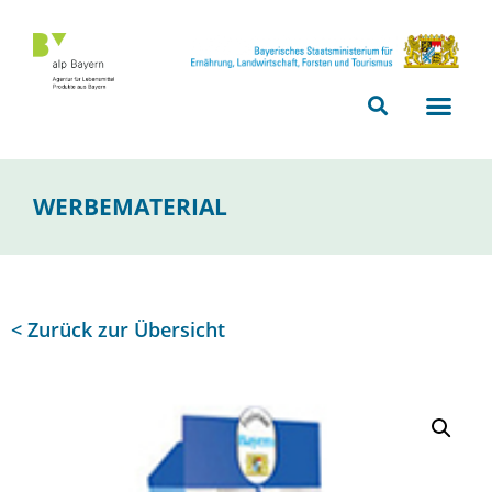
Bitte
beachten
Sie,
dass
diese
Seite
ein
WERBEMATERIAL
Zugänglichkeitssystem
verwendet.
< Zurück zur Übersicht