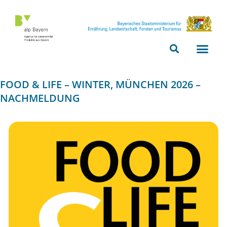
Bitte
beachten
Sie,
dass
diese
Seite
FOOD & LIFE – WINTER, MÜNCHEN 2026 –
ein
NACHMELDUNG
Zugänglichkeitssystem
verwendet.