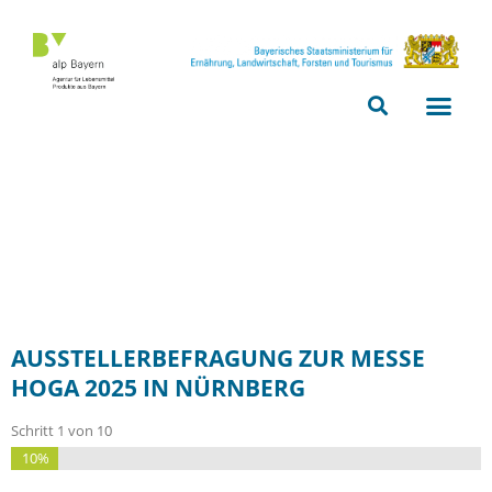
Bitte
beachten
Sie,
dass
diese
Seite
ein
Zugänglichkeitssystem
verwendet.
AUSSTELLERBEFRAGUNG ZUR MESSE
HOGA 2025 IN NÜRNBERG
Schritt
1
von
10
10%