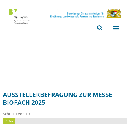
Bitte
beachten
Sie,
dass
diese
Seite
ein
Zugänglichkeitssystem
verwendet.
AUSSTELLERBEFRAGUNG ZUR MESSE
BIOFACH 2025
Schritt
1
von
10
10%